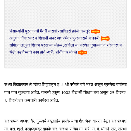
विद्यार्थ्यांनी पुस्तकाची मैत्री करावी -सावित्री हवेली कस्तुरे
अनुष्का निंबाळकर व शिवानी बाबर अक्षरमित्र पुरस्काराचे मानकरी
सांगोला तालुका शिक्षण प्रसारक मंडळ ,सांगोला या संस्थेत गुणात्मक व संस्कारक्षम
पिढी घडविण्याचे काम होते -श्री. शांतीनाथ मांगले
सांगोला विद्यामंदिर प्राथमिक विद्यालय ,पूर्व प्राथमिक विद्यालय व बालक मंदिर
यांचा विविध गुणदर्शन कार्यक्रम उत्साहात संपन्न
मराठी , हिंदी गीतांनी उपस्थितांची मने जिंकली
सध्या विद्यालयामध्ये छोटा शिषुपासून इ.
थी पर्यंतचे वर्ग भरत असून प्रत्येक वर्गाच्या
4
पाच पाच तुकडया आहेत. यामध्ये एकूण
विद्यार्थी शिक्षण घेत असून
शिक्षक
1002
29
,
शिक्षकेत्तर कर्मचारी कार्यरत आहेत.
8
संस्थापक अध्यक्ष कै.
गुरूवर्य बापूसाहेब झपके यांचा शैक्षणिक वारसा घेवून संस्थाध्यक्ष
मा.
प्रा.
श्री.
प्रबुध्दचंद्र झपके सर
संस्था सचिव मा.
श्री.
म.
षं.
घोंगडे सर
संस्था
,
,