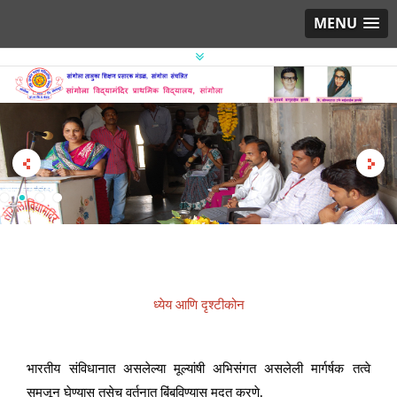
MENU
ध्येय आणि दृश्टीकोन
भारतीय संविधानात असलेल्या मूल्यांषी अभिसंगत असलेली मार्गर्षक तत्वे
समजून घेण्यास तसेच वर्तनात बिंबविण्यास मदत करणे.